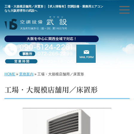
工場・大規模店舗用／床置形｜【求人情報有】空調設備・業務用エアコン
なら大阪府堺市の武設へ
HOME
»
業務案内
»
工場・大規模店舗用／床置形
工場・大規模店舗用／床置形