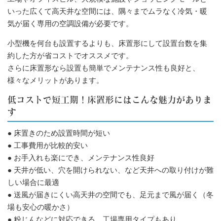
いった広くて高天井な空間には、隅々までムラなく冷気・暖
気が届く専用の空調設備が必要です。
小型機を何台も設置するよりも、床置形にして設置台数を集
約した方が省コストでオススメです。
さらに床置形なら設置も簡単でメンテナンス性も良好と、
様々なメリットがあります。
低コストで短工期！床置形にはこんな魅力がありま
す
● 床置きのため設置時間が短い
● 工事費用が比較的安い
● お手入れも楽にでき、メンテナンス性良好
● 天井が低い、穴を開けられない、など天井への取り付けが難
しい場合に最適
● 送風が届きにくい高天井の空間でも、足元まで風が届く（冬
場も安心の暖かさ）
● 粉じんなどに対応できる、工場専用タイプもあり